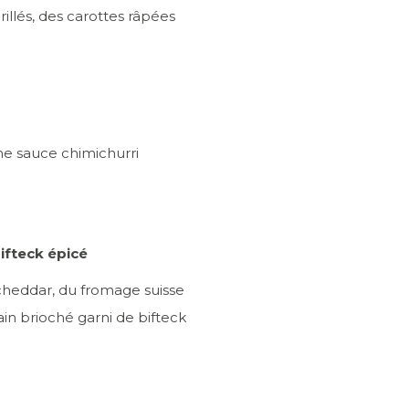
rillés, des carottes râpées
une sauce chimichurri
ifteck épicé
heddar, du fromage suisse
ain brioché garni de bifteck