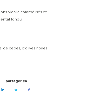
ons Vidalia caramélisés et
ental fondu.
 de cèpes, d’olives noires
partager ça
Share
Share
Share
on
on
on
LinkedIn
Twitter
Facebook