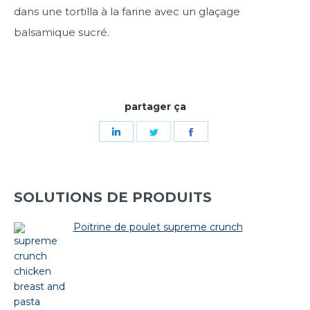
dans une tortilla à la farine avec un glaçage
balsamique sucré.
partager ça
Share
Share
Share
on
on
on
LinkedIn
Twitter
Facebook
SOLUTIONS DE PRODUITS
Poitrine de poulet supreme crunch